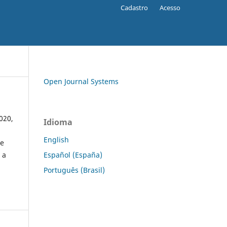
Cadastro
Acesso
Open Journal Systems
020,
Idioma
English
 e
Español (España)
 a
Português (Brasil)