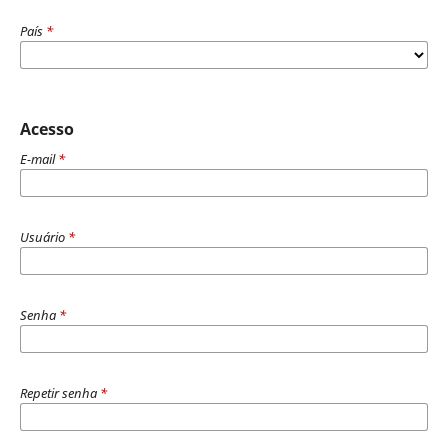
País
*
Acesso
E-mail
*
Usuário
*
Senha
*
Repetir senha
*