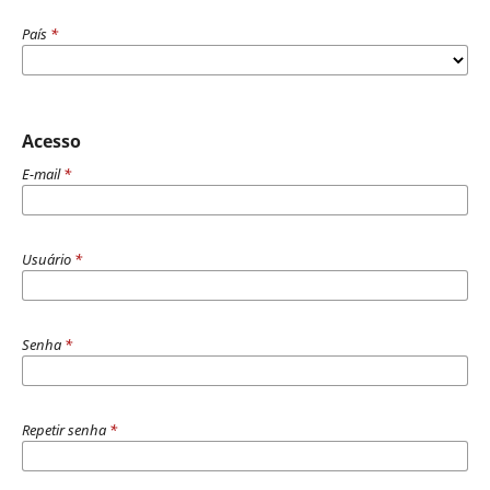
País
*
Acesso
E-mail
*
Usuário
*
Senha
*
Repetir senha
*