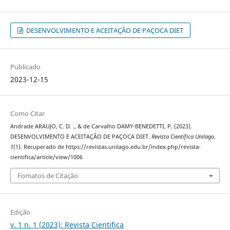
DESENVOLVIMENTO E ACEITAÇÃO DE PAÇOCA DIET
Publicado
2023-12-15
Como Citar
Andrade ARAUJO, C. D. ., & de Carvalho DAMY-BENEDETTI, P. (2023).
DESENVOLVIMENTO E ACEITAÇÃO DE PAÇOCA DIET.
Revista Científica Unilago
,
1
(1). Recuperado de https://revistas.unilago.edu.br/index.php/revista-
cientifica/article/view/1006
Fomatos de Citação
Edição
v. 1 n. 1 (2023): Revista Cientifica