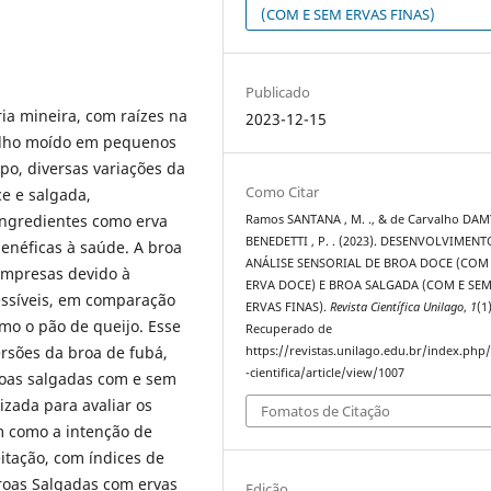
(COM E SEM ERVAS FINAS)
Publicado
ria mineira, com raízes na
2023-12-15
milho moído em pequenos
o, diversas variações da
Como Citar
e e salgada,
 ingredientes como erva
Ramos SANTANA , M. ., & de Carvalho DAM
BENEDETTI , P. . (2023). DESENVOLVIMENT
enéficas à saúde. A broa
ANÁLISE SENSORIAL DE BROA DOCE (COM
empresas devido à
ERVA DOCE) E BROA SALGADA (COM E SE
essíveis, em comparação
ERVAS FINAS).
Revista Científica Unilago
,
1
(1)
mo o pão de queijo. Esse
Recuperado de
ersões da broa de fubá,
https://revistas.unilago.edu.br/index.php/
-cientifica/article/view/1007
roas salgadas com e sem
lizada para avaliar os
Fomatos de Citação
em como a intenção de
itação, com índices de
roas Salgadas com ervas
Edição