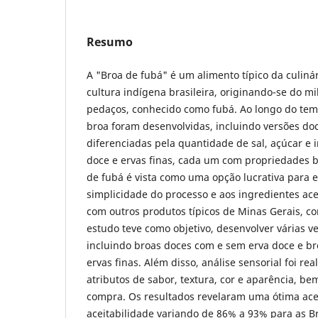
Resumo
A "Broa de fubá" é um alimento típico da culiná
cultura indígena brasileira, originando-se do 
pedaços, conhecido como fubá. Ao longo do temp
broa foram desenvolvidas, incluindo versões doc
diferenciadas pela quantidade de sal, açúcar e
doce e ervas finas, cada um com propriedades b
de fubá é vista como uma opção lucrativa para 
simplicidade do processo e aos ingredientes ac
com outros produtos típicos de Minas Gerais, co
estudo teve como objetivo, desenvolver várias v
incluindo broas doces com e sem erva doce e b
ervas finas. Além disso, análise sensorial foi rea
atributos de sabor, textura, cor e aparência, b
compra. Os resultados revelaram uma ótima ace
aceitabilidade variando de 86% a 93% para as B