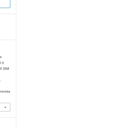
Y-
O E
 E SEM
M
.
revista