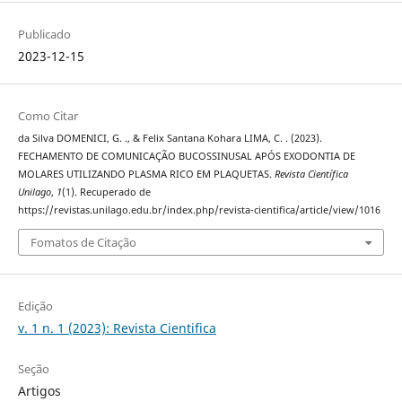
Publicado
2023-12-15
Como Citar
da Silva DOMENICI, G. ., & Felix Santana Kohara LIMA, C. . (2023).
FECHAMENTO DE COMUNICAÇÃO BUCOSSINUSAL APÓS EXODONTIA DE
MOLARES UTILIZANDO PLASMA RICO EM PLAQUETAS.
Revista Científica
Unilago
,
1
(1). Recuperado de
https://revistas.unilago.edu.br/index.php/revista-cientifica/article/view/1016
Fomatos de Citação
Edição
v. 1 n. 1 (2023): Revista Cientifica
Seção
Artigos