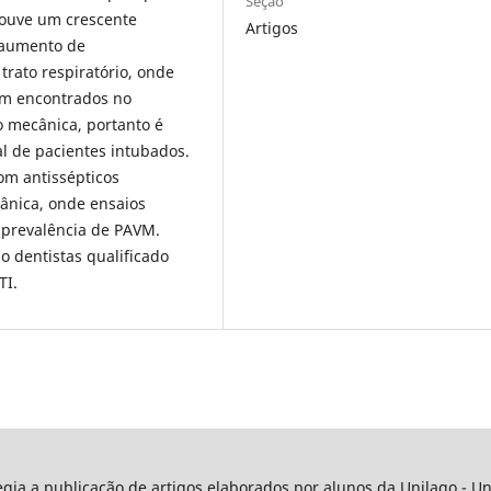
Seção
houve um crescente
Artigos
e aumento de
rato respiratório, onde
am encontrados no
o mecânica, portanto é
al de pacientes intubados.
om antissépticos
cânica, onde ensaios
 prevalência de PAVM.
o dentistas qualificado
TI.
legia a publicação de artigos elaborados por alunos da Unilago - 