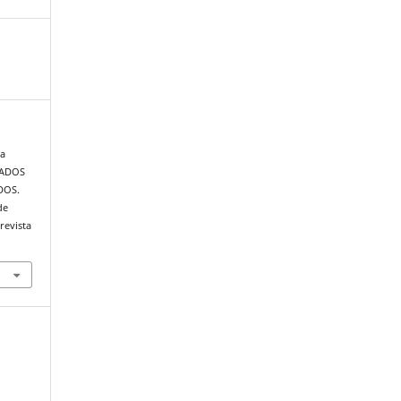
ra
DADOS
DOS.
de
revista