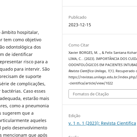
Publicado
2023-12-15
 âmbito hospitalar,
ar tem como objetivo
Como Citar
ção odontológica dos
Xavier BORGES, M. ., & Felix Santana Koha
m de identificar
LIMA, C. . (2023). IMPORTÂNCIA DOS CUI
presentar risco para a
ODONTOLÓGICOS EM PACIENTES INTUBA
uado para intervir. São
Revista Científica Unilago
,
1
(1). Recuperado 
precisam de suporte
https://revistas.unilago.edu.br/index.php/
 série de complicações,
-cientifica/article/view/1022
 bactérias. Caso esses
Fomatos de Citação
 adequada, estarão mais
lares, como a pneumonia
os sugerem que a
Edição
articularmente aqueles
v. 1 n. 1 (2023): Revista Cientifica
el pelo desenvolvimento
es mencionam que após