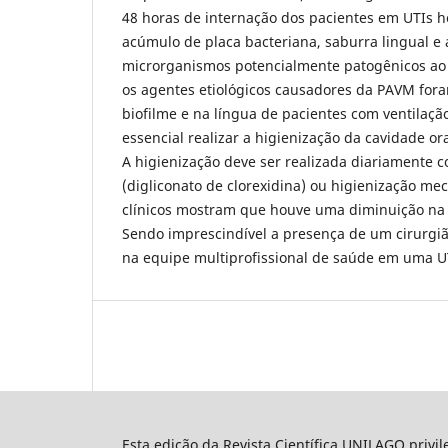
48 horas de internação dos pacientes em UTIs 
acúmulo de placa bacteriana, saburra lingual 
microrganismos potencialmente patogênicos ao t
os agentes etiológicos causadores da PAVM for
biofilme e na língua de pacientes com ventilaçã
essencial realizar a higienização da cavidade or
A higienização deve ser realizada diariamente c
(digliconato de clorexidina) ou higienização me
clínicos mostram que houve uma diminuição na
Sendo imprescindível a presença de um cirurgiã
na equipe multiprofissional de saúde em uma U
Esta edição da Revista Científica UNILAGO privi