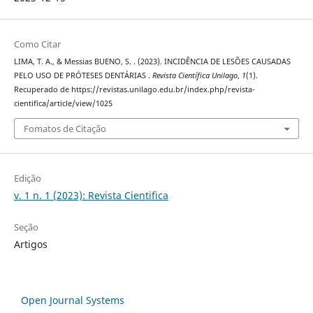
Como Citar
LIMA, T. A., & Messias BUENO, S. . (2023). INCIDÊNCIA DE LESÕES CAUSADAS
PELO USO DE PRÓTESES DENTÁRIAS .
Revista Científica Unilago
,
1
(1).
Recuperado de https://revistas.unilago.edu.br/index.php/revista-
cientifica/article/view/1025
Fomatos de Citação
Edição
v. 1 n. 1 (2023): Revista Cientifica
Seção
Artigos
Open Journal Systems