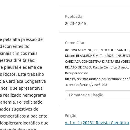
Publicado
2023-12-15
se pela alta pressão de
Como Citar
 decorrentes do
de Lima ALAMINO, E. ., NETO DOS SANTOS, .
sinais clínicos mais
Masoti BLANKENHEIM, T. . (2023). INSUFIC
stiva direita são:
CARDÍACA CONGESTIVA DIREITA EM YORKS
me pleural e edema de
RELATO DE CASO.
Revista Científica Unilago
Recuperado de
 idosos. Este trabalho
https://revistas.unilago.edu.br/index.php/
cia Cardíaca Congestiva
-cientifica/article/view/1028
 anos, que apresentava
avia realizado hemograma
Fomatos de Citação
anemia. Foi solicitado
hados sugestivos de
Edição
ssonográficos a paciente
v. 1 n. 1 (2023): Revista Cientifica
dopplercardiográfico que
pontando desvio do