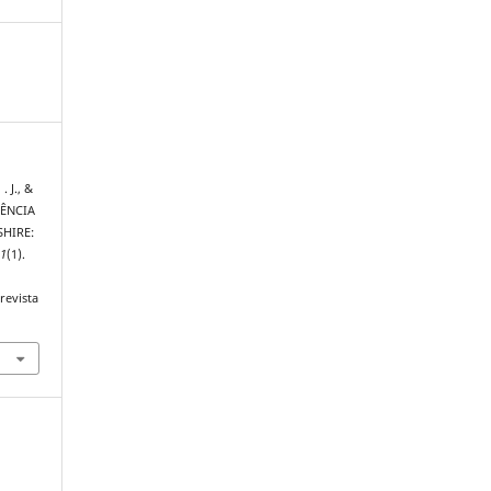
 J., &
IÊNCIA
HIRE:
,
1
(1).
revista