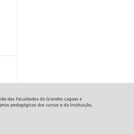
União das Faculdades do Grandes Lagoas e
etos pedagógicos dos cursos e da Instituição,