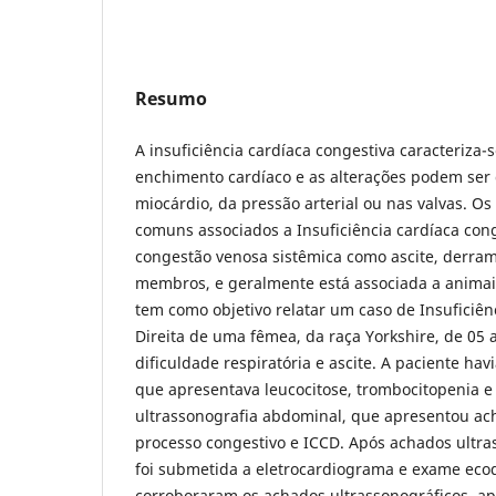
Resumo
A insuficiência cardíaca congestiva caracteriza-
enchimento cardíaco e as alterações podem ser
miocárdio, da pressão arterial ou nas valvas. Os 
comuns associados a Insuficiência cardíaca conge
congestão venosa sistêmica como ascite, derra
membros, e geralmente está associada a animais
tem como objetivo relatar um caso de Insuficiên
Direita de uma fêmea, da raça Yorkshire, de 05
dificuldade respiratória e ascite. A paciente h
que apresentava leucocitose, trombocitopenia e 
ultrassonografia abdominal, que apresentou ac
processo congestivo e ICCD. Após achados ultra
foi submetida a eletrocardiograma e exame eco
corroboraram os achados ultrassonográficos, a