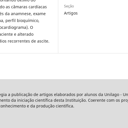
Seção
do as câmaras cardíacas
Artigos
ravés da anamnese, exame
, perfil bioquímico,
rocardiograma). O
aciente e alterado
dios recorrentes de ascite.
legia a publicação de artigos elaborados por alunos da Unilago - 
o da iniciação científica desta Instituição. Coerente com os proj
conhecimento e da produção científica.