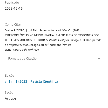
Publicado
2023-12-15
Como Citar
Freitas RIBEIRO, J. ., & Felix Santana Kohara LIMA, C. . (2023).
INTERCORRÊNCIAS NO NERVO LINGUAL EM CIRURGIA DE EXODONTIA DOS
TERCEIROS MOLARES INFERIORES.
Revista Científica Unilago
,
1
(1). Recuperado
de https://revistas.unilago.edu.br/index.php/revista-
cientifica/article/view/1029
Fomatos de Citação
Edição
v. 1 n. 1 (2023): Revista Cientifica
Seção
Artigos