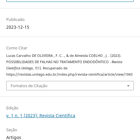
Publicado
2023-12-15
Como Citar
Lucas Carvalho DE OLIVEIRA , F. C. ., & de Almeida COELHO , J. . (2023).
POSSIBILIDADES DE FALHAS NO TRATAMENTO ENDODÔNTICO .
Revista
Científica Unilago
,
1
(1). Recuperado de
https://revistas.unilago.edu.br/index.php/revista-cientifica/article/view/1043
Fomatos de Citação
Edição
v. 1 n. 1 (2023): Revista Cientifica
Seção
Artigos