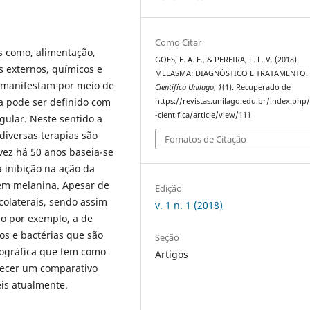
Como Citar
s como, alimentação,
GOES, E. A. F., & PEREIRA, L. L. V. (2018).
s externos, químicos e
MELASMA: DIAGNÓSTICO E TRATAMENTO
e manifestam por meio de
Científica Unilago
,
1
(1). Recuperado de
 pode ser definido com
https://revistas.unilago.edu.br/index.php/
-cientifica/article/view/111
ular. Neste sentido a
iversas terapias são
Fomatos de Citação
 vez há 50 anos baseia-se
 inibição na ação da
em melanina. Apesar de
Edição
colaterais, sendo assim
v. 1 n. 1 (2018)
mo por exemplo, a de
os e bactérias que são
Seção
iográfica que tem como
Artigos
elecer um comparativo
eis atualmente.