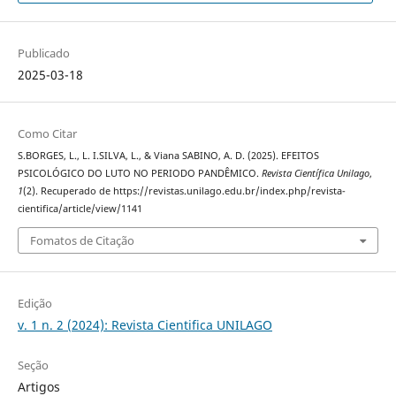
Publicado
2025-03-18
Como Citar
S.BORGES, L., L. I.SILVA, L., & Viana SABINO, A. D. (2025). EFEITOS
PSICOLÓGICO DO LUTO NO PERIODO PANDÊMICO.
Revista Científica Unilago
,
1
(2). Recuperado de https://revistas.unilago.edu.br/index.php/revista-
cientifica/article/view/1141
Fomatos de Citação
Edição
v. 1 n. 2 (2024): Revista Cientifica UNILAGO
Seção
Artigos