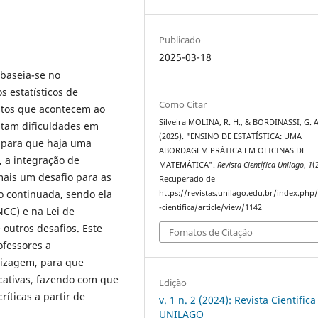
Publicado
2025-03-18
baseia-se no
 estatísticos de
Como Citar
atos que acontecem ao
Silveira MOLINA, R. H., & BORDINASSI, G. A
ntam dificuldades em
(2025). "ENSINO DE ESTATÍSTICA: UMA
a para que haja uma
ABORDAGEM PRÁTICA EM OFICINAS DE
, a integração de
MATEMÁTICA".
Revista Científica Unilago
,
1
(
mais um desafio para as
Recuperado de
ão continuada, sendo ela
https://revistas.unilago.edu.br/index.php/
-cientifica/article/view/1142
CC) e na Lei de
e outros desafios. Este
Fomatos de Citação
ofessores a
dizagem, para que
icativas, fazendo com que
Edição
ríticas a partir de
v. 1 n. 2 (2024): Revista Cientifica
UNILAGO