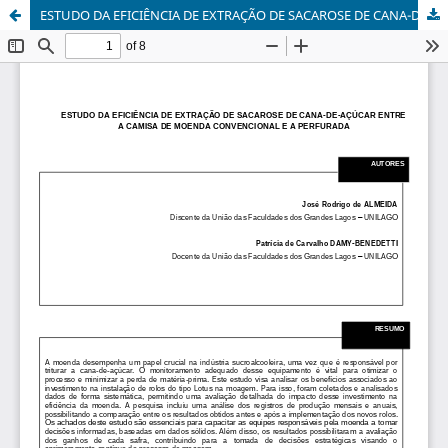
ESTUDO DA EFICIÊNCIA DE EXTRAÇÃO DE SACAROSE DE CANA-DE-AÇÚCAR ENTRE A CAMISA DE MOENDA CONVENCIONAL E A PERFURADA