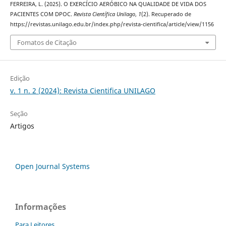
FERREIRA, L. (2025). O EXERCÍCIO AERÓBICO NA QUALIDADE DE VIDA DOS
PACIENTES COM DPOC.
Revista Científica Unilago
,
1
(2). Recuperado de
https://revistas.unilago.edu.br/index.php/revista-cientifica/article/view/1156
Fomatos de Citação
Edição
v. 1 n. 2 (2024): Revista Cientifica UNILAGO
Seção
Artigos
Open Journal Systems
Informações
Para Leitores