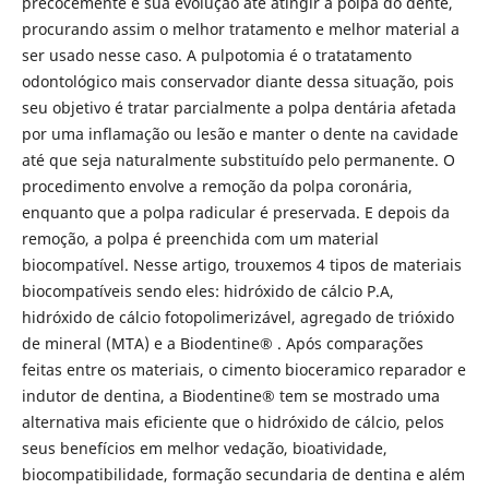
precocemente e sua evolução até atingir a polpa do dente,
procurando assim o melhor tratamento e melhor material a
ser usado nesse caso. A pulpotomia é o tratatamento
odontológico mais conservador diante dessa situação, pois
seu objetivo é tratar parcialmente a polpa dentária afetada
por uma inflamação ou lesão e manter o dente na cavidade
até que seja naturalmente substituído pelo permanente. O
procedimento envolve a remoção da polpa coronária,
enquanto que a polpa radicular é preservada. E depois da
remoção, a polpa é preenchida com um material
biocompatível. Nesse artigo, trouxemos 4 tipos de materiais
biocompatíveis sendo eles: hidróxido de cálcio P.A,
hidróxido de cálcio fotopolimerizável, agregado de trióxido
de mineral (MTA) e a Biodentine® . Após comparações
feitas entre os materiais, o cimento bioceramico reparador e
indutor de dentina, a Biodentine® tem se mostrado uma
alternativa mais eficiente que o hidróxido de cálcio, pelos
seus benefícios em melhor vedação, bioatividade,
biocompatibilidade, formação secundaria de dentina e além