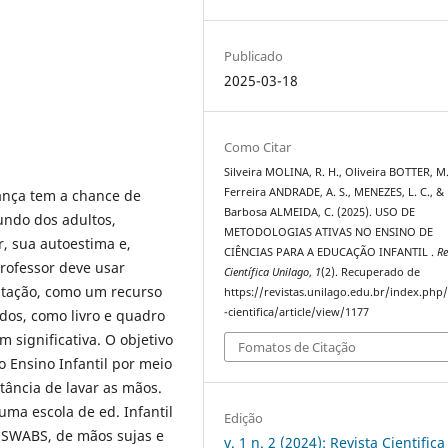
Publicado
2025-03-18
Como Citar
Silveira MOLINA, R. H., Oliveira BOTTER, M.
Ferreira ANDRADE, A. S., MENEZES, L. C., &
iança tem a chance de
Barbosa ALMEIDA, C. (2025). USO DE
ndo dos adultos,
METODOLOGIAS ATIVAS NO ENSINO DE
r, sua autoestima e,
CIÊNCIAS PARA A EDUCAÇÃO INFANTIL .
Re
rofessor deve usar
Científica Unilago
,
1
(2). Recuperado de
ntação, como um recurso
https://revistas.unilago.edu.br/index.php/
-cientifica/article/view/1177
ados, como livro e quadro
ignificativa. O objetivo
Fomatos de Citação
o Ensino Infantil por meio
tância de lavar as mãos.
uma escola de ed. Infantil
Edição
e SWABS, de mãos sujas e
v. 1 n. 2 (2024): Revista Cientifica