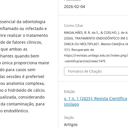
2026-02-04
sencial da odontologia
Como Citar
 inflamado ou infectado e
MAGALHÃES, B. R. da S., & COELHO, J. de A
tre realizar o tratamento
(2026). TRATAMENTO ENDODÔNTICO EM 
e de fatores clínicos,
ÚNICA OU MÚLTIPLAS?.
Revista Científica U
m que ambas as
1
(1). Recuperado de
elhantes quando bem
https://revistas.unilago.edu.br/index.php/
-cientifica/article/view/1475
o única proporciona maior
ado para casos sem
Fomatos de Citação
las sessões é preferível
r ou anatomia complexa,
 o hidróxido de cálcio.
Edição
dualizada, considerando
v. 1 n. 1 (2025): Revista Científica
o da contaminação, para
Unilago
to endodôntico.
Seção
Artigos