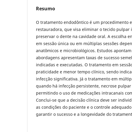
Resumo
O tratamento endodôntico é um procedimento es
restauradora, que visa eliminar o tecido pulpar
preservar o dente na cavidade oral. A escolha en
em sessão única ou em múltiplas sessões depend
anatômicos e microbiológicos. Estudos aponta
abordagens apresentam taxas de sucesso sem
indicadas e executadas. O tratamento em sessã
praticidade e menor tempo clínico, sendo indic
infecção significativa. Já o tratamento em múltip
quando há infecção persistente, necrose pulpa
permitindo o uso de medicações intracanais como
Conclui-se que a decisão clínica deve ser indivi
as condições do paciente e o controle adequad
garantir o sucesso e a longevidade do tratamen