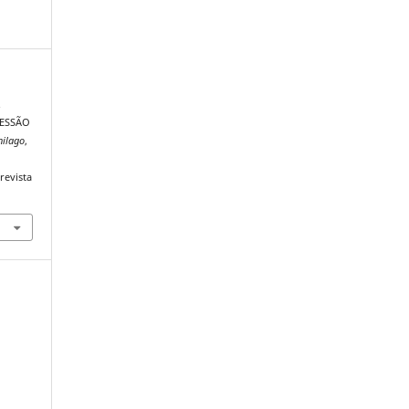
.
SESSÃO
nilago
,
revista