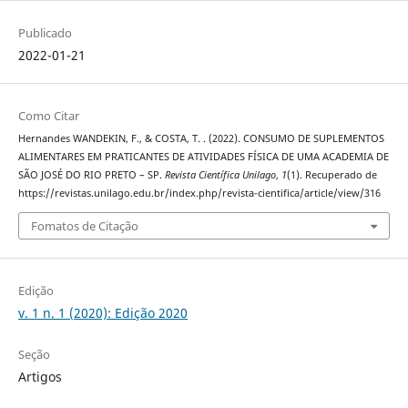
Publicado
2022-01-21
Como Citar
Hernandes WANDEKIN, F., & COSTA, T. . (2022). CONSUMO DE SUPLEMENTOS
ALIMENTARES EM PRATICANTES DE ATIVIDADES FÍSICA DE UMA ACADEMIA DE
SÃO JOSÉ DO RIO PRETO – SP.
Revista Científica Unilago
,
1
(1). Recuperado de
https://revistas.unilago.edu.br/index.php/revista-cientifica/article/view/316
Fomatos de Citação
Edição
v. 1 n. 1 (2020): Edição 2020
Seção
Artigos