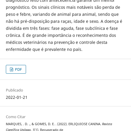
diagnóstico feito com antecedência garante um melhor
prognóstico. Os sinais clínicos mais notáveis são perda de
peso e febre, variando de animal para animal, sendo que
não há pré-disposição para raças, idade e sexo. A doença é
dividida em três fases: fase aguda, fase subclínica e fase
crônica. É de grande importância o reconhecimento dos
médicos veterinários na prevenção e controle desta
enfermidade que é prevalente no país.
PDF
Publicado
2022-01-21
Como Citar
MARQUES, . D. ., & GOMES, D. E. . (2022). ERLIQUIOSE CANINA.
Revista
Científica Unilago
,
1
(1). Recuperado de