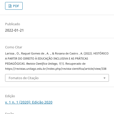
PDF
Publicado
2022-01-21
Como Citar
Larissa , O., Raquel Gomes de , A. ., & Rosana de Castro , A. (2022). HISTÓRICO
A PARTIR DO DIREITO À EDUCAÇÃO INCLUSIVA E AS PRÁTICAS
PEDAGÓGICAS.
Revista Científica Unilago
,
1
(1). Recuperado de
https://revistas.unilago.edu.br/index.php/revista-cientifica/article/view/338
Fomatos de Citação
Edição
v. 1 n. 1 (2020): Edição 2020
Seção