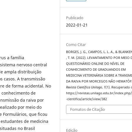
Publicado
2022-01-21
Como Citar
BORGES, J. G., CAMPOS, L. L. A., & BLANK
rus a família
, T. M. (2022). LEVANTAMENTO POR MEIO 
QUESTIONÁRIO ONLINE DO NÍVEL DE
sistema nervoso central
CONHECIMENTO DE GRADUANDOS EM
e ampla distribuição
MEDICINA VETERINÁRIA SOBRE A TRANSM
s casos. A transmissão
DA RAIVA POR MORCEGOS NÃO HEMATÓF
re de forma acidental. No
Revista Científica Unilago
,
1
(1). Recuperado 
de conhecimento de
https://revistas.unilago.edu.br/index.php/
-cientifica/article/view/382
ansmissão da raiva por
ealizado por meio do
Fomatos de Citação
e Formulários, que ficou
e estudantes de medicina
situadas no Brasil
Edição