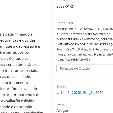
2022-01-21
Como Citar
BERTHOLINI, D. ., OLIVEIRA, L. S. ., & SANT
ais determinando a
A. . (2022). EFEITOS DO TRATAMENTO DE
QUIMIOTERAPIA NA ANSIEDADE, DEPRESS
seguranças e dúvidas
INTENSIDADE DA DOR E NEUROMODULAÇ
ram que a depressão e a
Revista Científica Unilago
,
1
(1). Recuperado 
ntre indivíduos com
https://revistas.unilago.edu.br/index.php/
 dor. Contudo os
-cientifica/article/view/391
ara combater o câncer,
Fomatos de Citação
m transtornos sociais,
tomas de ansiedade,
ão no tratamento
Edição
ientes foram avaliados
v. 1 n. 1 (2020): Edição 2020
ram aceitos pacientes de
A avaliação é dividida
Seção
siedade e Depressão
Artigos
ário Central Sensitization