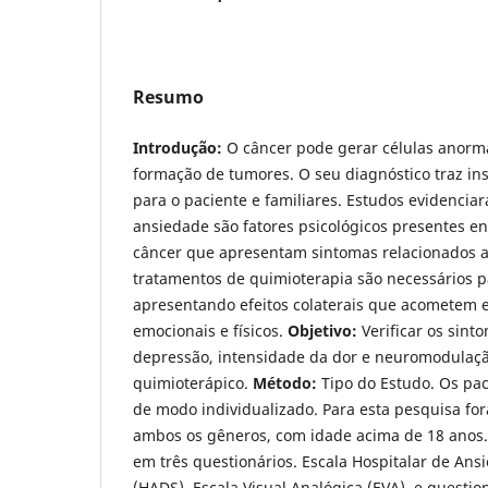
Resumo
Introdução:
O câncer pode gerar células anorm
formação de tumores. O seu diagnóstico traz in
para o paciente e familiares. Estudos evidencia
ansiedade são fatores psicológicos presentes e
câncer que apresentam sintomas relacionados a
tratamentos de quimioterapia são necessários p
apresentando efeitos colaterais que acometem e
emocionais e físicos.
Objetivo:
Verificar os sin
depressão, intensidade da dor e neuromodulaç
quimioterápico.
Método:
Tipo do Estudo. Os pac
de modo individualizado. Para esta pesquisa fo
ambos os gêneros, com idade acima de 18 anos. 
em três questionários. Escala Hospitalar de An
(HADS), Escala Visual Analógica (EVA), e question