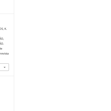
OS, K.
ÃO,
ÃO.
de
revista