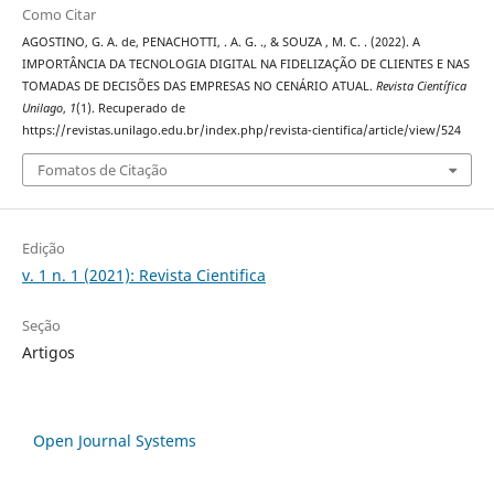
Como Citar
AGOSTINO, G. A. de, PENACHOTTI, . A. G. ., & SOUZA , M. C. . (2022). A
IMPORTÂNCIA DA TECNOLOGIA DIGITAL NA FIDELIZAÇÃO DE CLIENTES E NAS
TOMADAS DE DECISÕES DAS EMPRESAS NO CENÁRIO ATUAL.
Revista Científica
Unilago
,
1
(1). Recuperado de
https://revistas.unilago.edu.br/index.php/revista-cientifica/article/view/524
Fomatos de Citação
Edição
v. 1 n. 1 (2021): Revista Cientifica
Seção
Artigos
Open Journal Systems