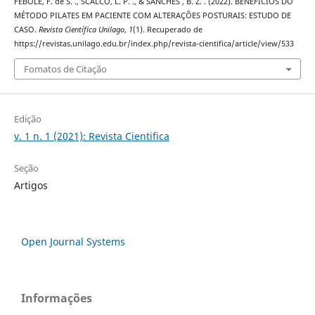
FEBOLE, F. de S. ., SCALCO, L. P. ., & SANCHES , B. Z. . (2022). BENEFÍCIOS DO
MÉTODO PILATES EM PACIENTE COM ALTERAÇÕES POSTURAIS: ESTUDO DE
CASO.
Revista Científica Unilago
,
1
(1). Recuperado de
https://revistas.unilago.edu.br/index.php/revista-cientifica/article/view/533
Fomatos de Citação
Edição
v. 1 n. 1 (2021): Revista Cientifica
Seção
Artigos
Open Journal Systems
Informações