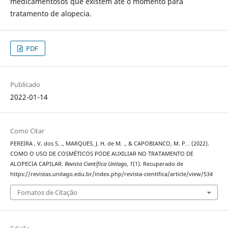
medicamentosos que existem até o momento para
tratamento de alopecia.
PDF
Publicado
2022-01-14
Como Citar
PEREIRA , V. dos S. ., MARQUES, J. H. de M. ., & CAPOBIANCO, M. P. . (2022).
COMO O USO DE COSMÉTICOS PODE AUXILIAR NO TRATAMENTO DE
ALOPECIA CAPILAR.
Revista Científica Unilago
,
1
(1). Recuperado de
https://revistas.unilago.edu.br/index.php/revista-cientifica/article/view/534
Fomatos de Citação