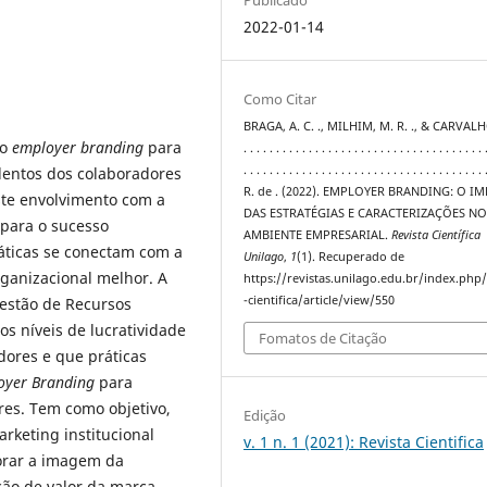
2022-01-14
Como Citar
BRAGA, A. C. ., MILHIM, M. R. ., & CARVALHO,
 o
employer branding
para
. . . . . . . . . . . . . . . . . . . . . . . . . . . . . . . . . . . . . 
. . . . . . . . . . . . . . . . . . . . . . . . . . . . . . . . . . . . 
lentos dos colaboradores
R. de . (2022). EMPLOYER BRANDING: O I
ste envolvimento com a
DAS ESTRATÉGIAS E CARACTERIZAÇÕES N
 para o sucesso
AMBIENTE EMPRESARIAL.
Revista Científica
áticas se conectam com a
Unilago
,
1
(1). Recuperado de
ganizacional melhor. A
https://revistas.unilago.edu.br/index.php/
-cientifica/article/view/550
Gestão de Recursos
s níveis de lucratividade
Fomatos de Citação
dores e que práticas
oyer Branding
para
res. Tem como objetivo,
Edição
keting institucional
v. 1 n. 1 (2021): Revista Cientifica
orar a imagem da
ão de valor da marca.