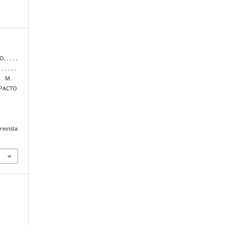
 . . . .
. . . . . .
. . . M.
MPACTO
O
revista