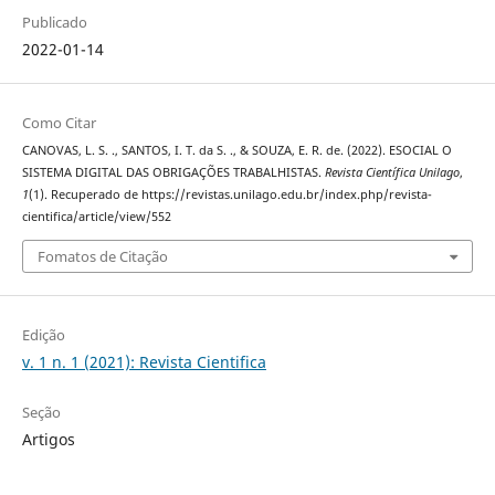
Publicado
2022-01-14
Como Citar
CANOVAS, L. S. ., SANTOS, I. T. da S. ., & SOUZA, E. R. de. (2022). ESOCIAL O
SISTEMA DIGITAL DAS OBRIGAÇÕES TRABALHISTAS.
Revista Científica Unilago
,
1
(1). Recuperado de https://revistas.unilago.edu.br/index.php/revista-
cientifica/article/view/552
Fomatos de Citação
Edição
v. 1 n. 1 (2021): Revista Cientifica
Seção
Artigos