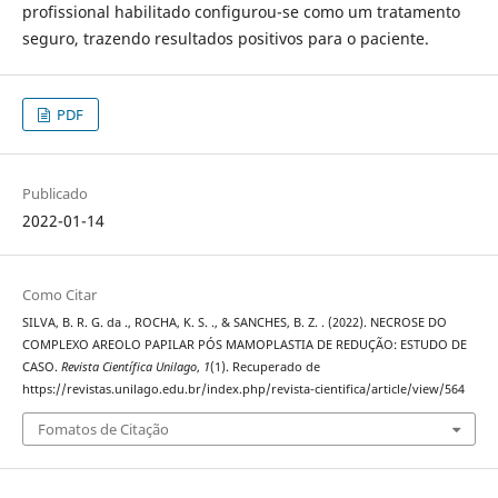
profissional habilitado configurou-se como um tratamento
seguro, trazendo resultados positivos para o paciente.
PDF
Publicado
2022-01-14
Como Citar
SILVA, B. R. G. da ., ROCHA, K. S. ., & SANCHES, B. Z. . (2022). NECROSE DO
COMPLEXO AREOLO PAPILAR PÓS MAMOPLASTIA DE REDUÇÃO: ESTUDO DE
CASO.
Revista Científica Unilago
,
1
(1). Recuperado de
https://revistas.unilago.edu.br/index.php/revista-cientifica/article/view/564
Fomatos de Citação