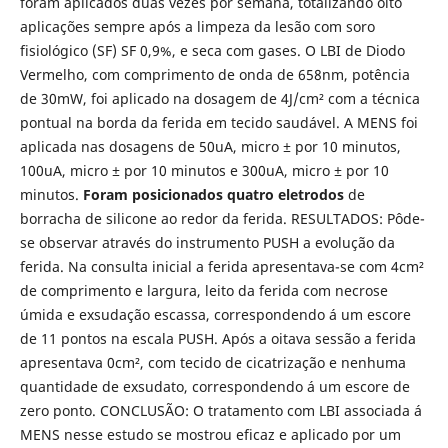
foram aplicados duas vezes por semana, totalizando oito
aplicações sempre após a limpeza da lesão com soro
fisiológico (SF) SF 0,9%, e seca com gases. O LBI de Diodo
Vermelho, com comprimento de onda de 658nm, potência
de 30mW, foi aplicado na dosagem de 4J/cm² com a técnica
pontual na borda da ferida em tecido saudável. A MENS foi
aplicada nas dosagens de 50uA, micro ± por 10 minutos,
100uA, micro ± por 10 minutos e 300uA, micro ± por 10
minutos.
Foram posicionados quatro eletrodos
de
borracha de silicone ao redor da ferida. RESULTADOS: Pôde-
se observar através do instrumento PUSH a evolução da
ferida. Na consulta inicial a ferida apresentava-se com 4cm²
de comprimento e largura, leito da ferida com necrose
úmida e exsudação escassa, correspondendo á um escore
de 11 pontos na escala PUSH. Após a oitava sessão a ferida
apresentava 0cm², com tecido de cicatrização e nenhuma
quantidade de exsudato, correspondendo á um escore de
zero ponto. CONCLUSÃO: O tratamento com LBI associada á
MENS nesse estudo se mostrou eficaz e aplicado por um