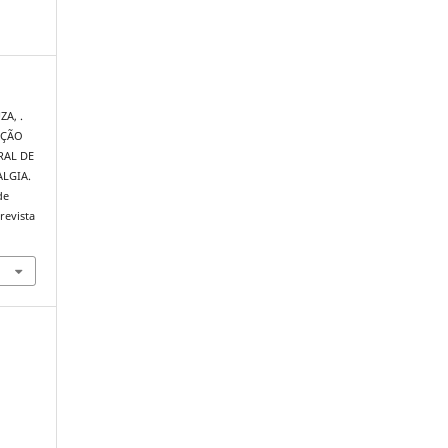
ZA, .
AÇÃO
RAL DE
LGIA.
de
revista