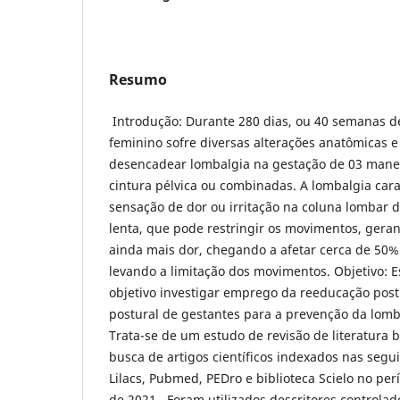
Resumo
Introdução: Durante 280 dias, ou 40 semanas d
feminino sofre diversas alterações anatômicas 
desencadear lombalgia na gestação de 03 manei
cintura pélvica ou combinadas. A lombalgia car
sensação de dor ou irritação na coluna lombar d
lenta, que pode restringir os movimentos, geran
ainda mais dor, chegando a afetar cerca de 50%
levando a limitação dos movimentos. Objetivo: 
objetivo investigar emprego da reeducação post
postural de gestantes para a prevenção da lomb
Trata-se de um estudo de revisão de literatura 
busca de artigos científicos indexados nas segu
Lilacs, Pubmed, PEDro e biblioteca Scielo no per
de 2021. Foram utilizados descritores controlad