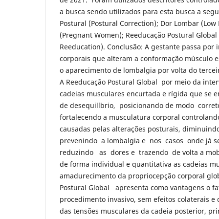
a busca sendo utilizados para esta busca a segu
Postural (Postural Correction); Dor Lombar (Low 
(Pregnant Women); Reeducação Postural Global 
Reeducation). Conclusão: A gestante passa po
corporais que alteram a conformação músculo es
o aparecimento de lombalgia por volta do tercei
A Reeducação Postural Global por meio da inte
cadeias musculares encurtada e rígida que se 
de desequilíbrio, posicionando de modo correto
fortalecendo a musculatura corporal controlan
causadas pelas alterações posturais, diminuind
prevenindo a lombalgia e nos casos onde já se
reduzindo as dores e trazendo de volta a mo
de forma individual e quantitativa as cadeias m
amadurecimento da propriocepção corporal glo
Postural Global apresenta como vantagens o fa
procedimento invasivo, sem efeitos colaterais e
das tensões musculares da cadeia posterior, pr