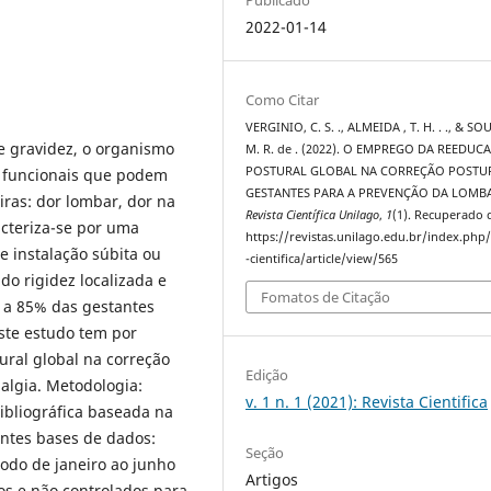
2022-01-14
Como Citar
VERGINIO, C. S. ., ALMEIDA , T. H. . ., & SOU
e gravidez, o organismo
M. R. de . (2022). O EMPREGO DA REEDUC
POSTURAL GLOBAL NA CORREÇÃO POSTU
e funcionais que podem
GESTANTES PARA A PREVENÇÃO DA LOMBA
ras: dor lombar, dor na
Revista Científica Unilago
,
1
(1). Recuperado 
acteriza-se por uma
https://revistas.unilago.edu.br/index.php/
e instalação súbita ou
-cientifica/article/view/565
do rigidez localizada e
Fomatos de Citação
 a 85% das gestantes
Este estudo tem por
ural global na correção
Edição
algia. Metodologia:
v. 1 n. 1 (2021): Revista Cientifica
bibliográfica baseada na
intes bases de dados:
Seção
íodo de janeiro ao junho
Artigos
os e não controlados para