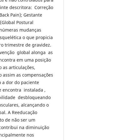
inte descritora: Correção
Back Pain); Gestante
(Global Postural
r inúmeras mudanças
quelética o que propicia
ro trimestre de gravidez.
rvenção global alonga as
encontra em uma posição
 as articulações,
do assim as compensações
o a dor do paciente
 encontra instalada ,
bilidade desbloqueando
usculares, alcançando o
bal. A Reeducação
to de não ser um
 contribui na diminuição
incipalmente nos