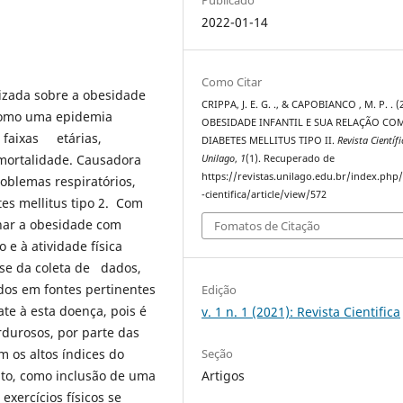
2022-01-14
Como Citar
izada sobre a obesidade
CRIPPA, J. E. G. ., & CAPOBIANCO , M. P. . (
 como uma epidemia
OBESIDADE INFANTIL E SUA RELAÇÃO CO
 faixas etárias,
DIABETES MELLITUS TIPO II.
Revista Científi
mortalidade. Causadora
Unilago
,
1
(1). Recuperado de
https://revistas.unilago.edu.br/index.php/
roblemas respiratórios,
-cientifica/article/view/572
tes mellitus tipo 2. Com
ionar a obesidade com
Fomatos de Citação
 e à atividade física
o-se da coleta de dados,
dos em fontes pertinentes
Edição
te à esta doença, pois é
v. 1 n. 1 (2021): Revista Cientifica
durosos, por parte das
Seção
 os altos índices do
Artigos
to, como inclusão de uma
xercícios físicos se