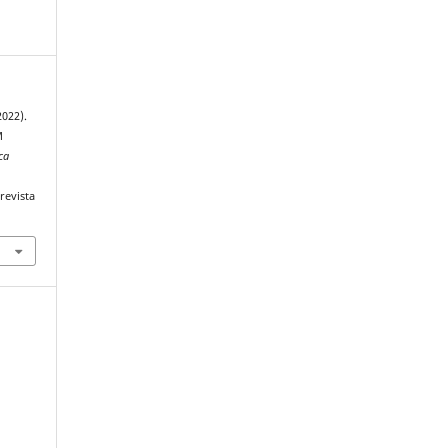
2022).
M
ca
revista