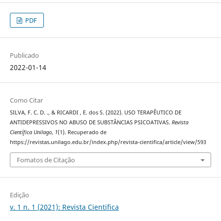
PDF
Publicado
2022-01-14
Como Citar
SILVA, F. C. D. ., & RICARDI , E. dos S. (2022). USO TERAPÊUTICO DE
ANTIDEPRESSIVOS NO ABUSO DE SUBSTÂNCIAS PSICOATIVAS.
Revista
Científica Unilago
,
1
(1). Recuperado de
https://revistas.unilago.edu.br/index.php/revista-cientifica/article/view/593
Fomatos de Citação
Edição
v. 1 n. 1 (2021): Revista Cientifica