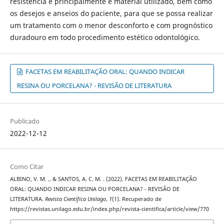
resistência e principalmente e material utilizado, bem como
os desejos e anseios do paciente, para que se possa realizar
um tratamento com o menor desconforto e com prognóstico
duradouro em todo procedimento estético odontológico.
FACETAS EM REABILITAÇÃO ORAL: QUANDO INDICAR
RESINA OU PORCELANA? - REVISÃO DE LITERATURA
Publicado
2022-12-12
Como Citar
ALBINO, V. M. ., & SANTOS, A. C. M. . (2022). FACETAS EM REABILITAÇÃO
ORAL: QUANDO INDICAR RESINA OU PORCELANA? - REVISÃO DE
LITERATURA.
Revista Científica Unilago
,
1
(1). Recuperado de
https://revistas.unilago.edu.br/index.php/revista-cientifica/article/view/770