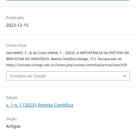
Publicado
2023-12-15
Como Citar
GALHARDI, C., & da Costa VINHA, T. . (2023). A IMPORTÂNCIA DA PRÓTESE NO
BEM-ESTAR DO INDIVÍDUO.
Revista Científica Unilago
,
1
(1). Recuperado de
https://revistas.unilago.edu.br/index.php/revista-cientifica/article/view/979
Fomatos de Citação
Edição
v. 1 n. 1 (2023): Revista Cientifica
Seção
Artigos