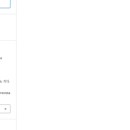
de
go
,
1
(1).
revista