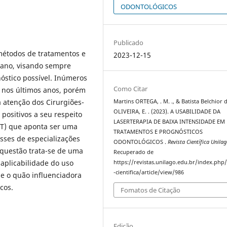
ODONTOLÓGICOS
Publicado
étodos de tratamentos e
2023-12-15
 ano, visando sempre
óstico possível. Inúmeros
Como Citar
 nos últimos anos, porém
atenção dos Cirurgiões-
Martins ORTEGA, . M. ., & Batista Belchior 
OLIVEIRA, E. . (2023). A USABILIDADE DA
positivos a seu respeito
LASERTERAPIA DE BAIXA INTENSIDADE EM
LT) que aponta ser uma
TRATAMENTOS E PROGNÓSTICOS
asses de especializações
ODONTOLÓGICOS .
Revista Científica Unila
 questão trata-se de uma
Recuperado de
 aplicabilidade do uso
https://revistas.unilago.edu.br/index.php/
-cientifica/article/view/986
e o quão influenciadora
cos.
Fomatos de Citação
Edição