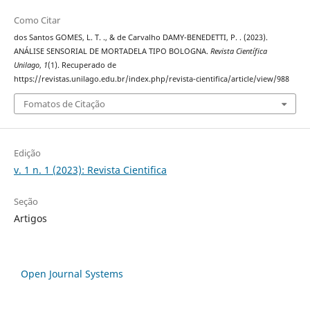
Como Citar
dos Santos GOMES, L. T. ., & de Carvalho DAMY-BENEDETTI, P. . (2023).
ANÁLISE SENSORIAL DE MORTADELA TIPO BOLOGNA.
Revista Científica
Unilago
,
1
(1). Recuperado de
https://revistas.unilago.edu.br/index.php/revista-cientifica/article/view/988
Fomatos de Citação
Edição
v. 1 n. 1 (2023): Revista Cientifica
Seção
Artigos
Open Journal Systems