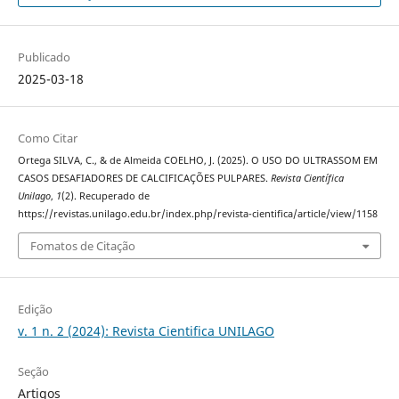
Publicado
2025-03-18
Como Citar
Ortega SILVA, C., & de Almeida COELHO, J. (2025). O USO DO ULTRASSOM EM
CASOS DESAFIADORES DE CALCIFICAÇÕES PULPARES.
Revista Científica
Unilago
,
1
(2). Recuperado de
https://revistas.unilago.edu.br/index.php/revista-cientifica/article/view/1158
Fomatos de Citação
Edição
v. 1 n. 2 (2024): Revista Cientifica UNILAGO
Seção
Artigos