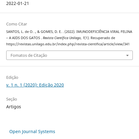
2022-01-21
Como Citar
SANTOS, L. de O. ., & GOMES, D. E. . (2022). IMUNODEFICIÊNCIA VIRAL FELINA
– A AIDS DOS GATOS .
Revista Científica Unilago
,
1
(1). Recuperado de
https://revistas.unilago.edu.br/index.php/revista-cientifica/article/view/341
Fomatos de Citação
Edição
v. 1 n. 1 (2020): Edição 2020
Seção
Artigos
Open Journal Systems