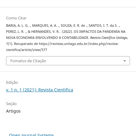
Como Citar
BARIA, A. L. G. ., MARQUES, A. A. ., SOUZA, E. R. de ., SANTOS, I. T. da S. .,
PEREZ, L. R. ., & HERNANDES, V. R. . (2022). OS IMPACTOS DA PANDEMIA NA
NOVA ECONOMIA ENVOLVENDO A CONTABILIDADE.
Revista Científica Unilago
,
1
(1). Recuperado de https://revistas.unilago.edu.br/index.php/revista-
cientifica/article/view/577
Fomatos de Citação
Edição
v. 1 n. 1 (2021): Revista Cientifica
Seção
Artigos
Open Journal Systems