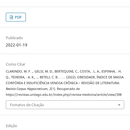
PDF
Publicado
2022-01-19
Como Citar
CLARINDO, M. F. ., GELSI, M. D., BERTEQUINI, C., COSTA, . L. A., ESPINHA, . H.
Q., TEIXEIRA, . A. K., … BETELI, C. B. . . . . (2022). OBESIDADE, ÍNDICE DE MASSA
CORPÓREA E INSUFICIÊNCIA VENOSA CRÔNICA – REVISÃO DE LITERATURA.
Revista Corpus Hippocraticum
,
2
(1). Recuperado de
https://revistas.unilago.edu.br/index.php/revista-medicina/article/view/398
Fomatos de Citação
Edição