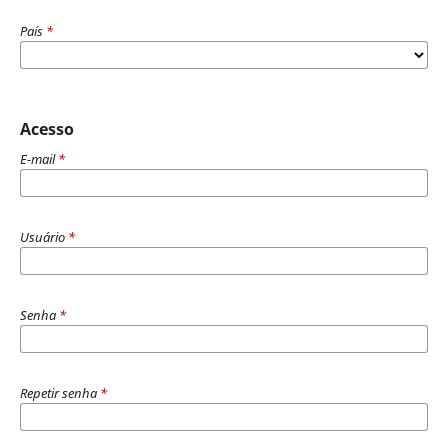
País
*
Acesso
E-mail
*
Usuário
*
Senha
*
Repetir senha
*