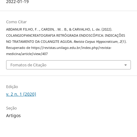
2022-01-19
Como Citar
ABDANUR FILHO, F. ., CARDIN, . M. . B., & CARVALHO, L. de. (2022).
COLANGIOPANCREATOGRAFIA RETRÓGRADA ENDOSCÓPICA: INDICAÇÕES
NO TRATAMENTO DA COLANGITE AGUDA.
Revista Corpus Hippocraticum
,
2
(1).
Recuperado de https://revistas.unilago.edu.br/index.php/revista-
medicina/article/view/407
Fomatos de Citação
Edição
v. 2 n. 1 (2020)
Seção
Artigos