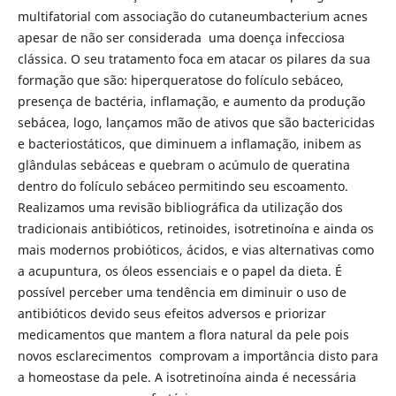
multifatorial com associação do cutaneumbacterium acnes
apesar de não ser considerada uma doença infecciosa
clássica. O seu tratamento foca em atacar os pilares da sua
formação que são: hiperqueratose do folículo sebáceo,
presença de bactéria, inflamação, e aumento da produção
sebácea, logo, lançamos mão de ativos que são bactericidas
e bacteriostáticos, que diminuem a inflamação, inibem as
glândulas sebáceas e quebram o acúmulo de queratina
dentro do folículo sebáceo permitindo seu escoamento.
Realizamos uma revisão bibliográfica da utilização dos
tradicionais antibióticos, retinoides, isotretinoína e ainda os
mais modernos probióticos, ácidos, e vias alternativas como
a acupuntura, os óleos essenciais e o papel da dieta. É
possível perceber uma tendência em diminuir o uso de
antibióticos devido seus efeitos adversos e priorizar
medicamentos que mantem a flora natural da pele pois
novos esclarecimentos comprovam a importância disto para
a homeostase da pele. A isotretinoína ainda é necessária