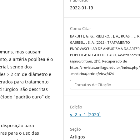
2022-01-19
Como Citar
BARUFFI, G. G., RIBEIRO, . J. A., RUAS, . L. R
GABRIEL, . S. A. (2022). TRATAMENTO
ENDOVASCULAR DE ANEURISMA DA ARTER
ncomuns, mas causam
POPLITEA: RELATO DE CASO.
Revista Corpu
to, a artéria poplítea é o
Hippocraticum
,
2
(1). Recuperado de
rial, sendo dos
https://revistas.unilago.edu.br/index.php/
les > 2 cm de diâmetro e
-medicina/article/view/424
erados para tratamento
Fomatos de Citação
cirúrgico são descritas
 método “padrão ouro” de
Edição
erso.
v. 2 n. 1 (2020)
 disposição para
Seção
iras para o uso das
Artigos