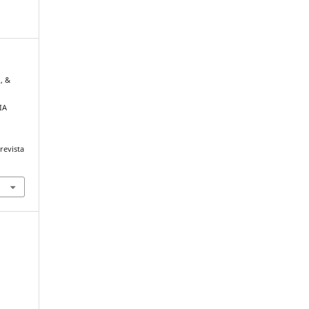
., &
IA
s
revista