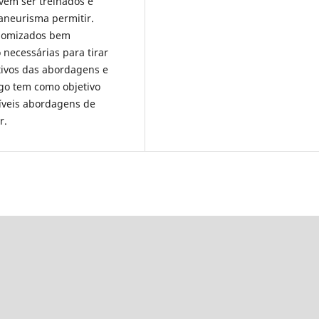
evem ser treinados e
neurisma permitir.
andomizados bem
necessárias para tirar
tivos das abordagens e
igo tem como objetivo
síveis abordagens de
r.