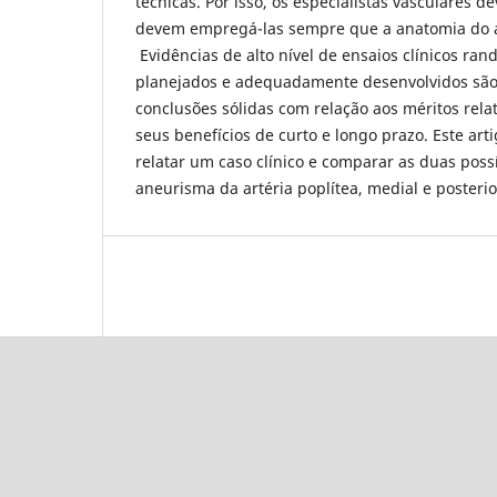
técnicas. Por isso, os especialistas vasculares d
devem empregá-las sempre que a anatomia do a
Evidências de alto nível de ensaios clínicos r
planejados e adequadamente desenvolvidos são 
conclusões sólidas com relação aos méritos rela
seus benefícios de curto e longo prazo. Este art
relatar um caso clínico e comparar as duas pos
aneurisma da artéria poplítea, medial e posterio