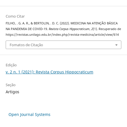
Como Citar
FILHO, . G. A. R., & BERTOLIN, . D. C. (2022). MEDICINA NA ATENÇÃO BÁSICA
NA PANDEMIA DE COVID-19.
Revista Corpus Hippocraticum
,
2
(1). Recuperado de
https://revistas.unilago.edu.br/index.php/revista-medicina/article/view/614
Fomatos de Citação
Edição
v. 2 n. 1 (2021): Revista Corpus Hippocraticum
Seção
Artigos
Open Journal Systems