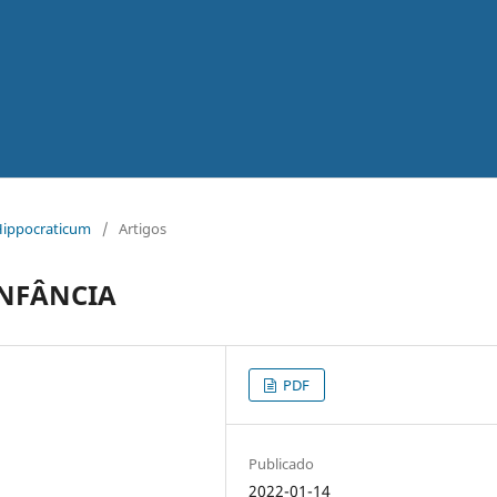
 Hippocraticum
/
Artigos
INFÂNCIA
PDF
Publicado
2022-01-14