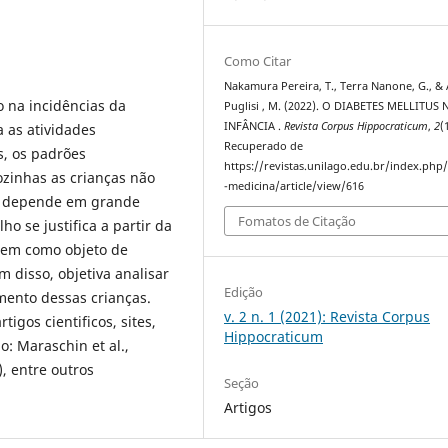
Como Citar
Nakamura Pereira, T., Terra Nanone, G., &
 na incidências da
Puglisi , M. (2022). O DIABETES MELLITUS 
INFÂNCIA .
Revista Corpus Hippocraticum
,
2
(
a as atividades
Recuperado de
s, os padrões
https://revistas.unilago.edu.br/index.php/
ozinhas as crianças não
-medicina/article/view/616
o depende em grande
Fomatos de Citação
o se justifica a partir da
 tem como objeto de
m disso, objetiva analisar
Edição
mento dessas crianças.
v. 2 n. 1 (2021): Revista Corpus
igos cientificos, sites,
Hippocraticum
o: Maraschin et al.,
), entre outros
Seção
Artigos