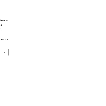
 Amaral
NA
1).
revista