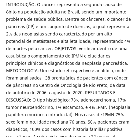
INTRODUÇÃO: O câncer representa a segunda causa de
óbito na população adulta no Brasil, sendo um importante
problema de saúde pública. Dentre os cânceres, o câncer de
pâncreas (CP) é um conjunto de doenças, o qual representa
2% das neoplasias sendo caracterizado por um alto
potencial de metástases e alta letalidade, representando 4%
de mortes pelo câncer. OBJETIVOS: verificar dentro de uma
casuística o comportamento do IPMN e elucidar os
princípios clínicos e diagnósticos da neoplasia pancreática.
METODOLOGIA: Um estudo retrospectivo e analítico, onde
foram analisados 138 prontuários de pacientes com câncer
de pâncreas no Centro de Oncologia de Rio Preto, da data
de outubro de 2006 a agosto de 2020. RESULTADOS E
DISCUSSÃO: O tipo histológico: 78% adenocarcinoma, 17%
tumor neuroendócrino, 1% escamoso, e 4% IPMN (neoplasia
papilífera mucinosa intraductal). Nos casos de IPMN 75%
sexo feminino, idade mediana 76 anos, 50% pacientes eram
diabeticos, 100% dos casos com história familiar positiva
para câncer. A sobrevida livre de doença 22 meses. A