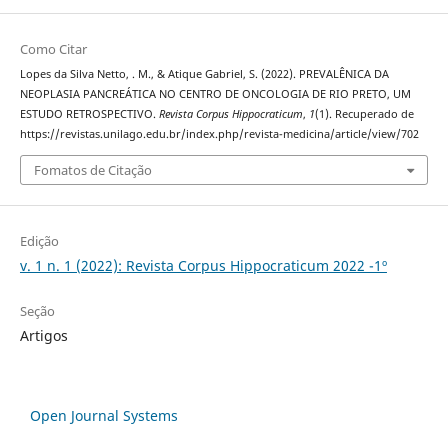
Como Citar
Lopes da Silva Netto, . M., & Atique Gabriel, S. (2022). PREVALÊNICA DA
NEOPLASIA PANCREÁTICA NO CENTRO DE ONCOLOGIA DE RIO PRETO, UM
ESTUDO RETROSPECTIVO.
Revista Corpus Hippocraticum
,
1
(1). Recuperado de
https://revistas.unilago.edu.br/index.php/revista-medicina/article/view/702
Fomatos de Citação
Edição
v. 1 n. 1 (2022): Revista Corpus Hippocraticum 2022 -1º
Seção
Artigos
Open Journal Systems