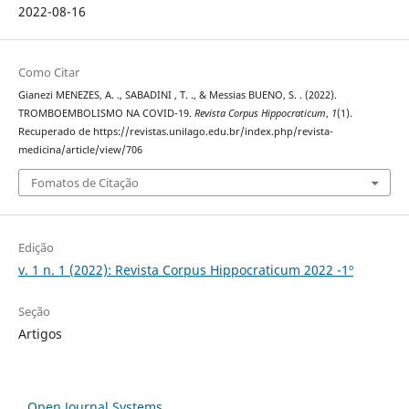
2022-08-16
Como Citar
Gianezi MENEZES, A. ., SABADINI , T. ., & Messias BUENO, S. . (2022).
TROMBOEMBOLISMO NA COVID-19.
Revista Corpus Hippocraticum
,
1
(1).
Recuperado de https://revistas.unilago.edu.br/index.php/revista-
medicina/article/view/706
Fomatos de Citação
Edição
v. 1 n. 1 (2022): Revista Corpus Hippocraticum 2022 -1º
Seção
Artigos
Open Journal Systems