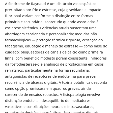
A Síndrome de Raynaud é um distúrbio vasoespástico
precipitado por frio e estresse, cuja gravidade e impacto
funcional variam conforme a distinção entre formas
primária e secundária, sobretudo quando associadas à
esclerose sistêmica. Evidências atuais sustentam uma
abordagem escalonada e personalizada: medidas não
farmacológicas — proteção térmica rigorosa, cessação do
tabagismo, educação e manejo do estresse — como base do
cuidado; bloqueadores de canais de cálcio como primeira
linha, com benefício modesto porém consistente; inibidores
da fosfodiesterase‑5 e análogos de prostaciclina em casos
refratários, particularmente na forma secundária;
antagonistas de receptores de endotelina para prevenir
recorrência de úlceras digitais. A toxina botulínica desponta
como opção promissora em quadros graves, ainda
carecendo de ensaios robustos. A fisiopatologia envolve
disfunção endotelial, desequilíbrio de mediadores
vasoativos e contribuições neurais e intravasculares,
orientando decisões terapêuticas. Ferramentas digitais