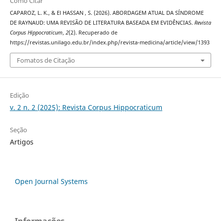
Como Citar
CAPAROZ, L. K., & El HASSAN , S. (2026). ABORDAGEM ATUAL DA SÍNDROME
DE RAYNAUD: UMA REVISÃO DE LITERATURA BASEADA EM EVIDÊNCIAS.
Revista
Corpus Hippocraticum
,
2
(2). Recuperado de
https://revistas.unilago.edu.br/index.php/revista-medicina/article/view/1393
Fomatos de Citação
Edição
v. 2 n. 2 (2025): Revista Corpus Hippocraticum
Seção
Artigos
Open Journal Systems
Informações